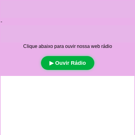
-
Clique abaixo para ouvir nossa web rádio
▶ Ouvir Rádio
Ir
para
o
conteúdo