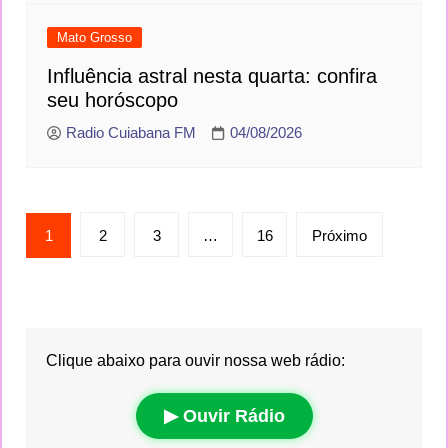
Mato Grosso
Influência astral nesta quarta: confira
seu horóscopo
Radio Cuiabana FM
04/08/2026
Paginação
1
2
3
…
16
Próximo
de
posts
Clique abaixo para ouvir nossa web rádio: