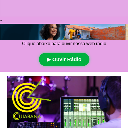
-
Clique abaixo para ouvir nossa web rádio
▶ Ouvir Rádio
Ir
para
o
conteúdo