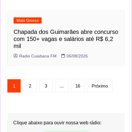
Mato Grosso
Chapada dos Guimarães abre concurso
com 150+ vagas e salários até R$ 6,2
mil
Radio Cuiabana FM
06/08/2026
Paginação
1
2
3
…
16
Próximo
de
posts
Clique abaixo para ouvir nossa web rádio: