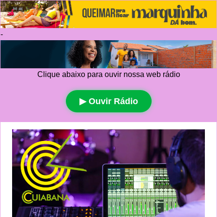
-
Clique abaixo para ouvir nossa web rádio
▶ Ouvir Rádio
Ir
para
o
conteúdo