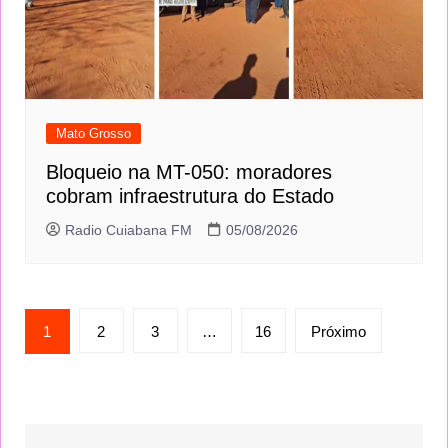
Mato Grosso
Bloqueio na MT-050: moradores
cobram infraestrutura do Estado
Radio Cuiabana FM
05/08/2026
Paginação
1
2
3
…
16
Próximo
de
posts