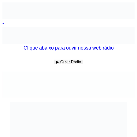
-
Clique abaixo para ouvir nossa web rádio
▶ Ouvir Rádio
Ir
para
o
conteúdo