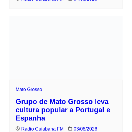
Mato Grosso
Grupo de Mato Grosso leva cultura
popular a Portugal e Espanha
Radio Cuiabana FM
03/08/2026
Paginação
1
2
3
…
16
Próximo
de
posts